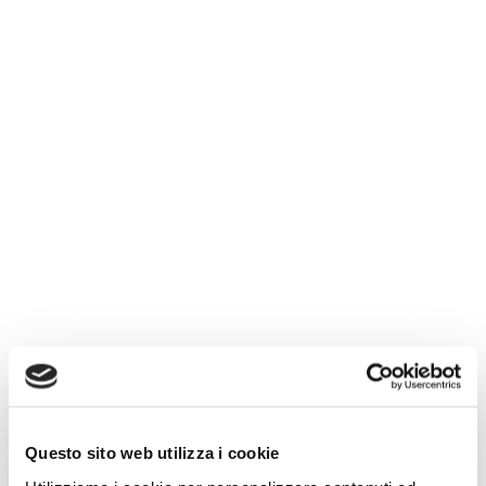
Le nostre parole chiave sono: qualità, affidabilità,
Questo sito web utilizza i cookie
professionalità, sicurezza e conformità