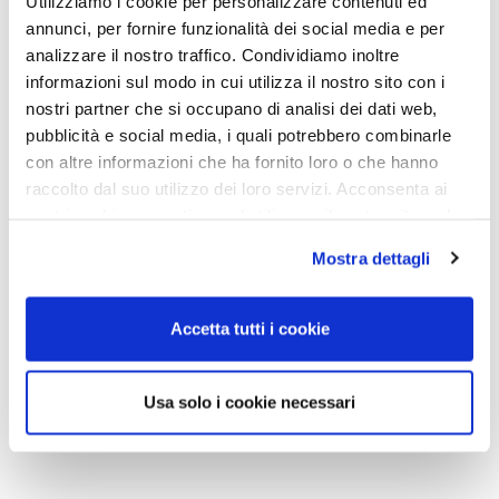
Utilizziamo i cookie per personalizzare contenuti ed
annunci, per fornire funzionalità dei social media e per
NAVIGAZIONE
analizzare il nostro traffico. Condividiamo inoltre
informazioni sul modo in cui utilizza il nostro sito con i
Home
nostri partner che si occupano di analisi dei dati web,
Chi siamo
pubblicità e social media, i quali potrebbero combinarle
con altre informazioni che ha fornito loro o che hanno
Servizi
raccolto dal suo utilizzo dei loro servizi. Acconsenta ai
News
Loading...
nostri cookie se continua ad utilizzare il nostro sito web.
Documentazione
Mostra dettagli
TERMINI DI UTILIZZO
Accetta tutti i cookie
Privacy Policy
Cookie Policy
Usa solo i cookie necessari
CONTATTI
Indirizzo
Via G. D'Annunzio 125, Catania
Telefono